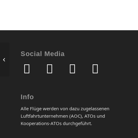
20 Minuten –
Social Media
Hubschrauber-
Rundflug – 70 Jahre
MGL 2026
Info
Alle Flüge werden von dazu zugelassenen
Luftfahrtunternehmen (AOC), ATOs und
Kooperations-ATOs durchgeführt.