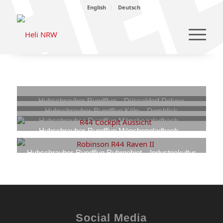
English
Deutsch
Hubschrauber-Rundflug – Düsseldorf Deluxe
Hubschrauber-Rundflug Köln – Domblick
849,00
€
–
1.349,00
€
Hubschrauber-Rundflug Mönchengladbach –
849,00
€
–
1.349,00
€
Borussia-Park Fan Tour
Hubschrauber-Rundflug Mönchengladbach –
569,00
Heimattour
€
–
799,00
€
699,00
€
–
1.099,00
€
Hubschrauber-Rundflug Ruhrgebiet – Industriekultur
849,00
€
–
1.349,00
€
Social Media