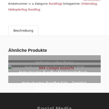
Artikelnummer:
n. a.
Kategorie:
Rundflüge
Schlagwörter:
Erlebnisflug
,
Helikopterflug
,
Rundflug
Beschreibung
Ähnliche Produkte
Helikopter selber fliegen
Helikopter selber fliegen Special 2025
489,00
€
–
950,00
€
Hubschrauber-Rundflug Mönchengladbach –
349,00
€
–
799,00
€
Heimattour
699,00
€
–
1.099,00
€
Hubschrauber-Rundflug Köln – Domblick
849,00
€
–
1.349,00
€
Social Media